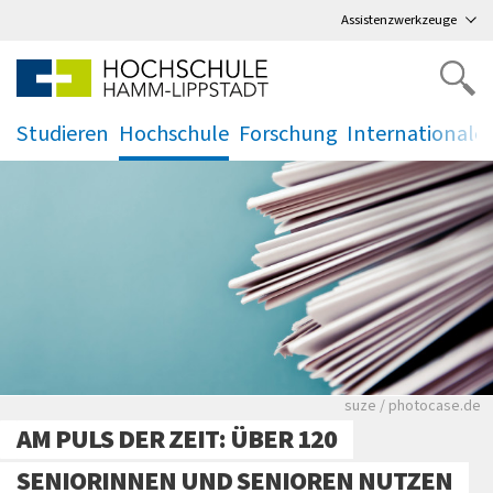
Direkt
zum Hauptmenü
,
zum Inhalt
,
Assistenzwerkzeuge
Studieren
Hochschule
Forschung
Internationale
.
.
.
.
Viele Zeitungen.
suze / photocase.de
AM PULS DER ZEIT: ÜBER 120
SENIORINNEN UND SENIOREN NUTZEN