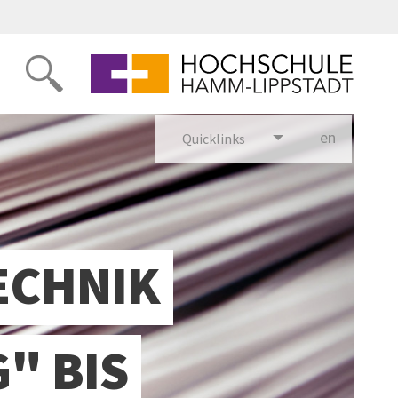
en
glish
Quicklinks
ECHNIK
" BIS