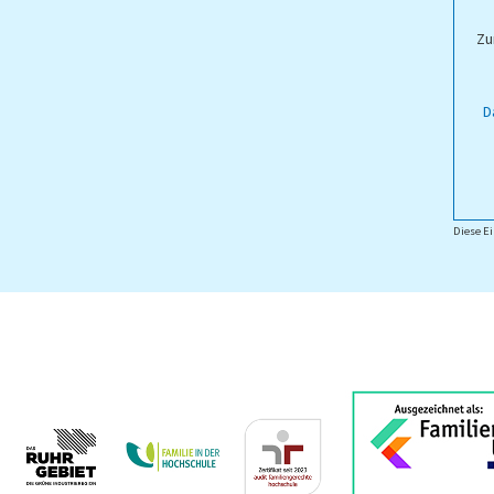
ampus Lippstadt
Zu
D
Diese Ei