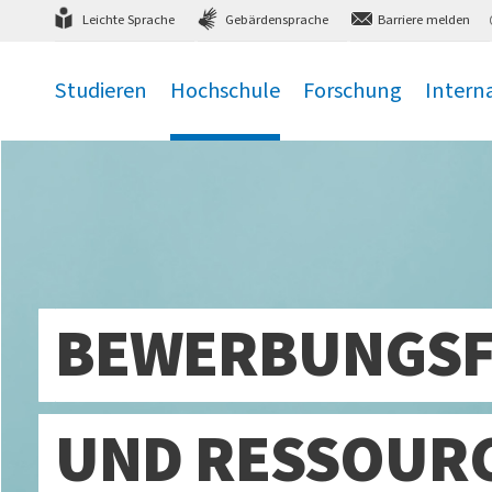
Direkt
zum Hauptmenü
,
zum Inhalt
,
Leichte Sprache
Gebärdensprache
Barriere melden
Studieren
Hochschule
Forschung
Intern
.
.
.
.
BEWERBUNGSFR
UND RESSOURC