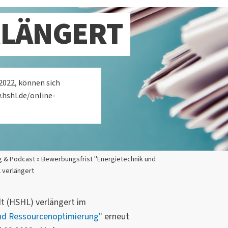
RLÄNGERT
.2022, können sich
.hshl.de/online-
g & Podcast » Bewerbungsfrist "Energietechnik und
 verlängert
 (HSHL) verlängert im
nd Ressourcenoptimierung"
erneut