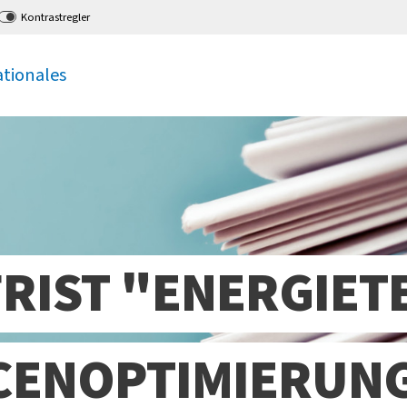
Kontrastregler
ationales
IST "ENERGIET
ENOPTIMIERUNG