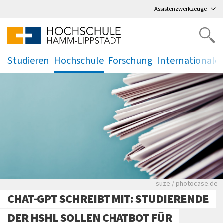
Direkt
zum Hauptmenü
,
zum Inhalt
,
Assistenzwerkzeuge
Studieren
Hochschule
Forschung
Internationale
.
.
.
.
Viele Zeitungen.
suze / photocase.de
CHAT-GPT SCHREIBT MIT: STUDIERENDE
DER HSHL SOLLEN CHATBOT FÜR