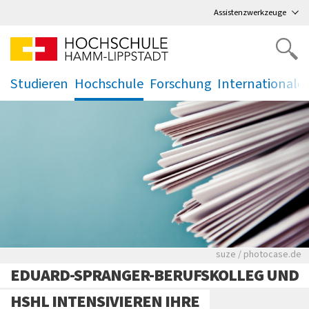
Direkt
zum Hauptmenü
,
zum Inhalt
,
Assistenzwerkzeuge
Studieren
Hochschule
Forschung
Internationale
.
.
.
.
Viele Zeitungen.
suze / photocase.de
EDUARD-SPRANGER-BERUFSKOLLEG UND
HSHL INTENSIVIEREN IHRE