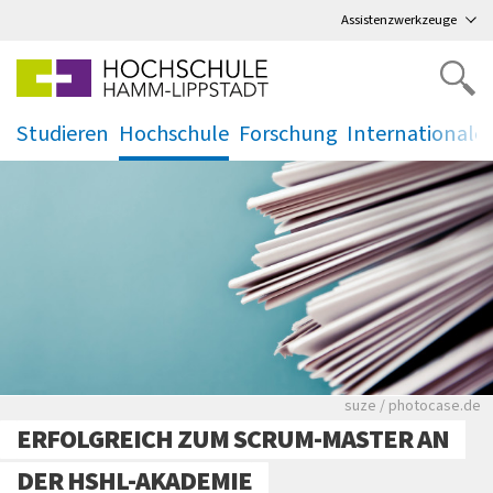
Direkt
zum Hauptmenü
,
zum Inhalt
,
Assistenzwerkzeuge
Studieren
Hochschule
Forschung
Internationale
.
.
.
.
Viele Zeitungen.
suze / photocase.de
ERFOLGREICH ZUM SCRUM-MASTER AN
DER HSHL-AKADEMIE