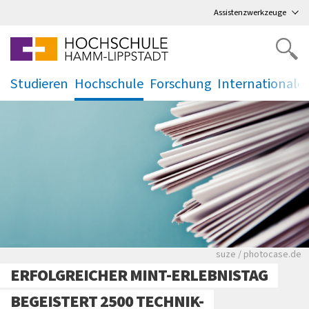
Direkt
zum Hauptmenü
,
zum Inhalt
,
Assistenzwerkzeuge
Studieren
Hochschule
Forschung
Internationale
.
.
.
.
Viele Zeitungen.
suze / photocase.de
ERFOLGREICHER MINT-ERLEBNISTAG
BEGEISTERT 2500 TECHNIK-