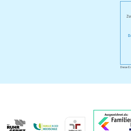
ampus Lippstadt
Zu
D
Diese Ei