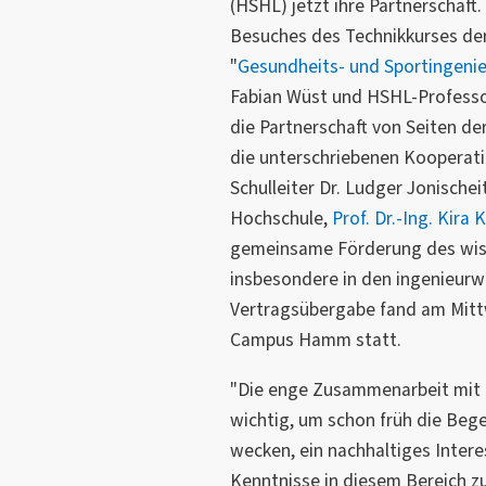
(HSHL) jetzt ihre Partnerschaft
Besuches des Technikkurses de
"
Gesundheits- und Sportingeni
Fabian Wüst und HSHL-Profess
die Partnerschaft von Seiten de
die unterschriebenen Kooperat
Schulleiter Dr. Ludger Jonischei
Hochschule,
Prof. Dr.-Ing. Kira 
gemeinsame Förderung des wis
insbesondere in den ingenieurwi
Vertragsübergabe fand am Mitt
Campus Hamm statt.
"Die enge Zusammenarbeit mit d
wichtig, um schon früh die Beg
wecken, ein nachhaltiges Intere
Kenntnisse in diesem Bereich zu