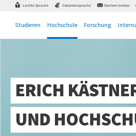
Direkt
zum Hauptmenü
,
zum Inhalt
,
Leichte Sprache
Gebärdensprache
Barriere melden
Studieren
Hochschule
Forschung
Intern
.
.
.
.
ERICH KÄSTNE
UND HOCHSCH