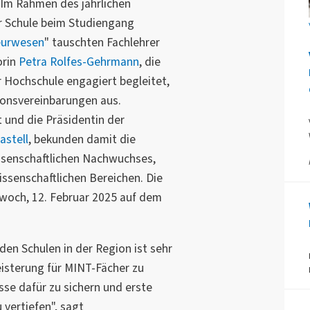
. Im Rahmen des jährlichen
r Schule beim Studiengang
eurwesen
" tauschten Fachlehrer
orin
Petra Rolfes-Gehrmann
, die
r Hochschule engagiert begleitet,
ionsvereinbarungen aus.
t und die Präsidentin der
Kastell
, bekunden damit die
senschaftlichen Nachwuchses,
ssenschaftlichen Bereichen. Die
woch, 12. Februar 2025 auf dem
en Schulen in der Region ist sehr
eisterung für MINT-Fächer zu
sse dafür zu sichern und erste
 vertiefen", sagt