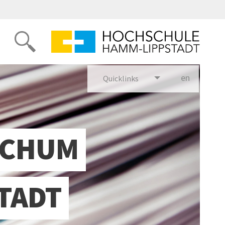
en
glish
Quicklinks
OCHUM
TADT