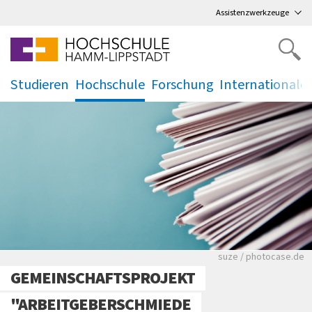
Direkt
zum Hauptmenü
,
zum Inhalt
,
Assistenzwerkzeuge
Studieren
Hochschule
Forschung
Internationale
.
.
.
.
Viele Zeitungen.
suze / photocase.de
GEMEINSCHAFTSPROJEKT
"ARBEITGEBERSCHMIEDE