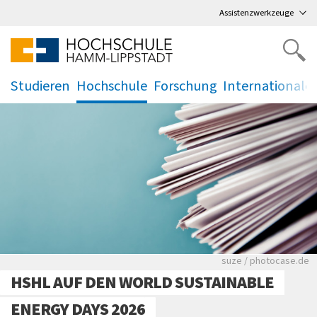
Direkt
zum Hauptmenü
,
zum Inhalt
,
Assistenzwerkzeuge
Studieren
Hochschule
Forschung
Internationale
.
.
.
.
Viele Zeitungen.
suze / photocase.de
HSHL AUF DEN WORLD SUSTAINABLE
ENERGY DAYS 2026