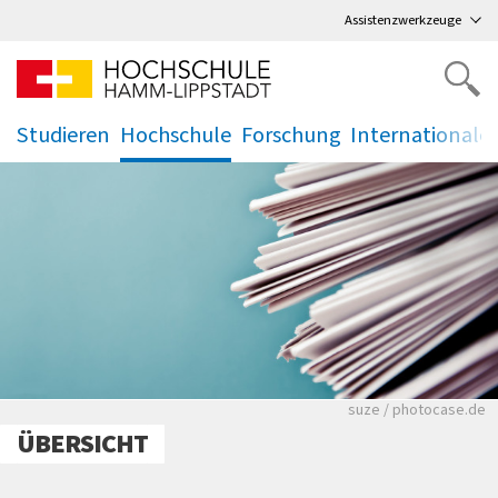
Direkt
zum Hauptmenü
,
zum Inhalt
,
Assistenzwerkzeuge
Studieren
Hochschule
Forschung
Internationale
.
.
.
.
Viele Zeitungen.
suze / photocase.de
ÜBERSICHT