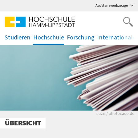
Direkt
zum Hauptmenü
,
zum Inhalt
,
Assistenzwerkzeuge
Studieren
Hochschule
Forschung
Internationale
.
.
.
.
Viele Zeitungen.
suze / photocase.de
ÜBERSICHT