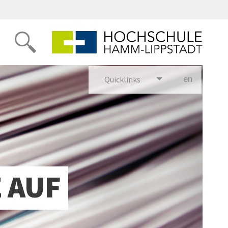
en
glish
Quicklinks
 AUF