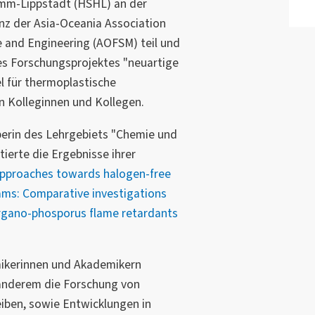
mm-Lippstadt (HSHL) an der
nz der Asia-Oceania Association
ce and Engineering (AOFSM) teil und
res Forschungsprojektes "neuartige
 für thermoplastische
n Kolleginnen und Kollegen.
erin des Lehrgebiets "Chemie und
ierte die Ergebnisse ihrer
pproaches towards halogen-free
ams: Comparative investigations
organo-phosporus flame retardants
ikerinnen und Akademikern
anderem die Forschung von
iben, sowie Entwicklungen in