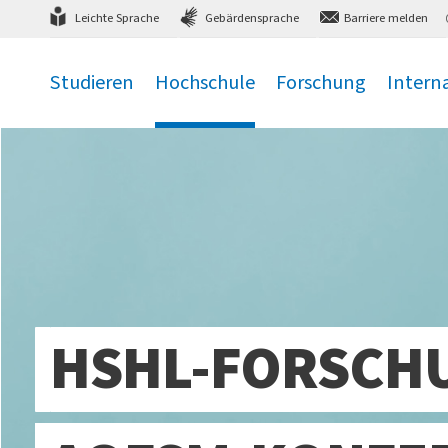
Direkt
zum Hauptmenü
,
zum Inhalt
,
Leichte Sprache
Gebärdensprache
Barriere melden
Studieren
Hochschule
Forschung
Intern
.
.
.
.
HSHL-FORSCH