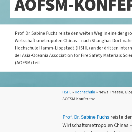
AOFSM-KONFE
Prof. Dr. Sabine Fuchs reiste den weiten Weg in eine der g
Wirtschaftsmetropolen Chinas – nach Shanghai. Dort nah
Hochschule Hamm-Lippstadt (HSHL) an der dritten inter
der Asia-Oceania Association for Fire Safety Materials Sci
(AOFSM) teil.
Sie sind hier:
HSHL
»
Hochschule
» News, Presse, Blo
AOFSM-Konferenz
Prof. Dr. Sabine Fuchs
reiste de
Wirtschaftsmetropolen Chinas –