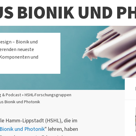
US BIONIK UND P
esign – Bionik und
ierenden neueste
e Komponenten und
g & Podcast » HSHL-Forschungsgruppen
us Bionik und Photonik
le Hamm-Lippstadt (HSHL), die im
 Bionik und Photonik
" lehren, haben