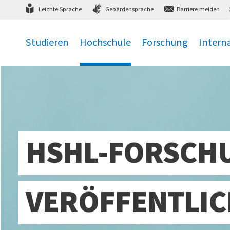
Direkt
zum Hauptmenü
,
zum Inhalt
,
Leichte Sprache
Gebärdensprache
Barriere melden
Studieren
Hochschule
Forschung
Intern
.
.
.
.
HSHL-FORSCH
VERÖFFENTLIC