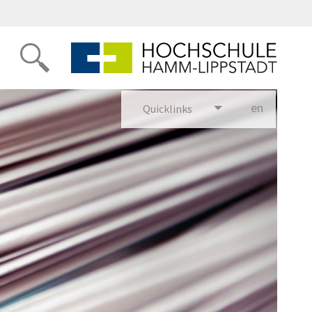
en
glish
Quicklinks