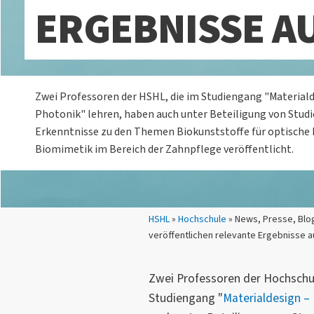
ERGEBNISSE A
Zwei Professoren der HSHL, die im Studiengang "Materiald
Photonik" lehren, haben auch unter Beteiligung von Stud
Erkenntnisse zu den Themen Biokunststoffe für optisch
Biomimetik im Bereich der Zahnpflege veröffentlicht.
Sie sind hier:
HSHL
»
Hochschule
» News, Presse, Blo
veröffentlichen relevante Ergebnisse a
Zwei Professoren der Hochschu
Studiengang "
Materialdesign –