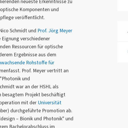
dierenden neueste Erkenntnisse zu
r optische Komponenten und
flege veröffentlicht.
, Nico Schmidt und
Prof. Jörg Meyer
ie Eignung verschiedener
nden Ressourcen für optische
derem Ergebnisse aus dem
wachsende Rohstoffe für
enfasst. Prof. Meyer vertritt an
 "Photonik und
Schmidt war an der HSHL als
in besagtem Projekt beschäftigt
ooperation mit der
Universität
Huber) durchgeführte Promotion ab.
ldesign – Bionik und Photonik" und
ihrem Bachelorabschluss im