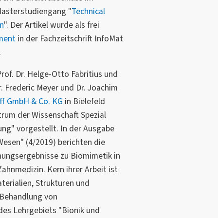
Masterstudiengang "
Technical
n
". Der Artikel wurde als frei
ment
in der Fachzeitschrift InfoMat
.
rof. Dr. Helge-Otto Fabritius und
. Frederic Meyer und Dr. Joachim
lff GmbH & Co. KG
in Bielefeld
rum der Wissenschaft Spezial
ung" vorgestellt. In der Ausgabe
Wesen" (4/2019) berichten die
chungsergebnisse zu Biomimetik in
hnmedizin. Kern ihrer Arbeit ist
terialien, Strukturen und
 Behandlung von
des Lehrgebiets "Bionik und