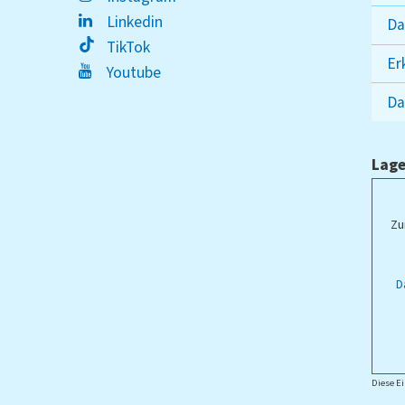
Linkedin
Da
TikTok
Er
Youtube
Da
Lage
ampus Lippstadt
Zu
D
Diese Ei