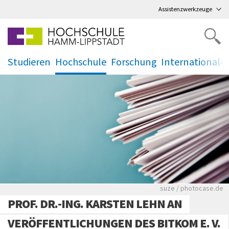
Direkt
zum Hauptmenü
,
zum Inhalt
,
Assistenzwerkzeuge
Studieren
Hochschule
Forschung
Internationale
.
.
.
.
Viele Zeitungen.
suze / photocase.de
PROF. DR.-ING. KARSTEN LEHN AN
VERÖFFENTLICHUNGEN DES BITKOM E. V.