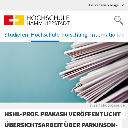
Direkt
zum Hauptmenü
,
zum Inhalt
,
Assistenzwerkzeuge
Studieren
Hochschule
Forschung
Internationale
.
.
.
.
Viele Zeitungen.
suze / photocase.de
HSHL-PROF. PRAKASH VERÖFFENTLICHT
ÜBERSICHTSARBEIT ÜBER PARKINSON-