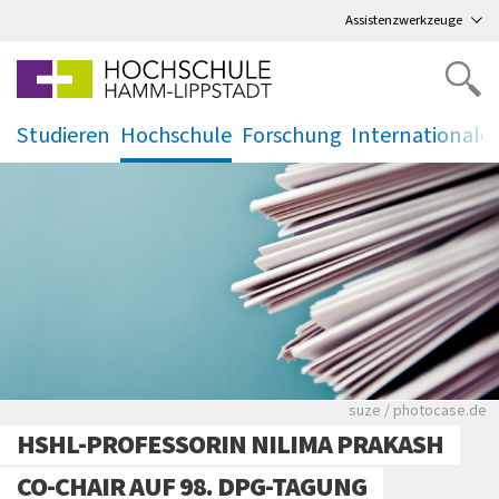
Direkt
zum Hauptmenü
,
zum Inhalt
,
Assistenzwerkzeuge
Studieren
Hochschule
Forschung
Internationale
.
.
.
.
Viele Zeitungen.
suze / photocase.de
HSHL-PROFESSORIN NILIMA PRAKASH
CO-CHAIR AUF 98. DPG-TAGUNG