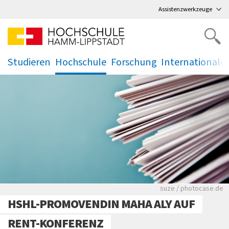
Direkt
zum Hauptmenü
,
zum Inhalt
,
Assistenzwerkzeuge
Studieren
Hochschule
Forschung
Internationale
.
.
.
.
Viele Zeitungen.
suze / photocase.de
HSHL-PROMOVENDIN MAHA ALY AUF
RENT-KONFERENZ