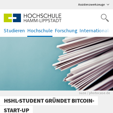
Direkt
zum Hauptmenü
,
zum Inhalt
,
Assistenzwerkzeuge
Studieren
Hochschule
Forschung
Internationale
.
.
.
.
Viele Zeitungen.
suze / photocase.de
HSHL-STUDENT GRÜNDET BITCOIN-
START-UP