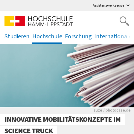
Direkt
zum Hauptmenü
,
zum Inhalt
,
Assistenzwerkzeuge
Studieren
Hochschule
Forschung
Internationale
.
.
.
.
Viele Zeitungen.
suze / photocase.de
INNOVATIVE MOBILITÄTSKONZEPTE IM
SCIENCE TRUCK