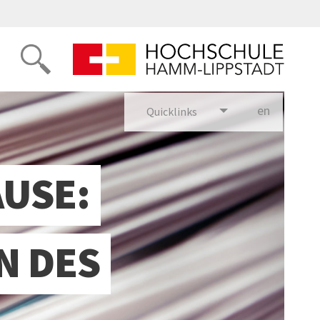
en
glish
Quicklinks
USE:
N DES