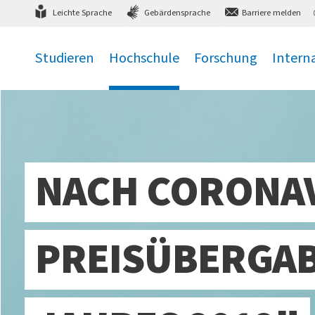
Direkt
zum Hauptmenü
,
zum Inhalt
,
Leichte Sprache
Gebärdensprache
Barriere melden
Studieren
Hochschule
Forschung
Intern
.
.
.
.
NACH CORONA
PREISÜBERGAB