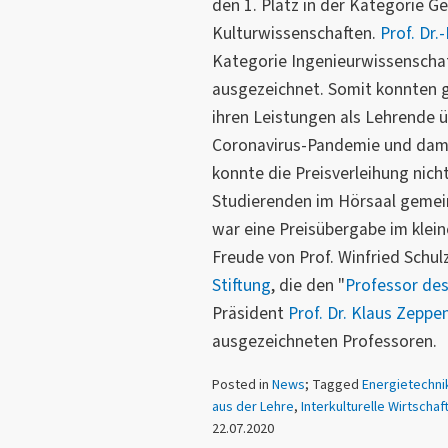
den 1. Platz in der Kategorie Ge
Kulturwissenschaften.
Prof. Dr.
Kategorie Ingenieurwissenschaf
ausgezeichnet. Somit konnten 
ihren Leistungen als Lehrende 
Coronavirus-Pandemie und dam
konnte die Preisverleihung nich
Studierenden im Hörsaal gemei
war eine Preisübergabe im klei
Freude von Prof. Winfried Schul
Stiftung
, die den "
Professor des
Präsident
Prof. Dr. Klaus Zeppe
ausgezeichneten Professoren.
Posted in
News
; Tagged
Energietechni
aus der Lehre
,
Interkulturelle Wirtscha
22.07.2020