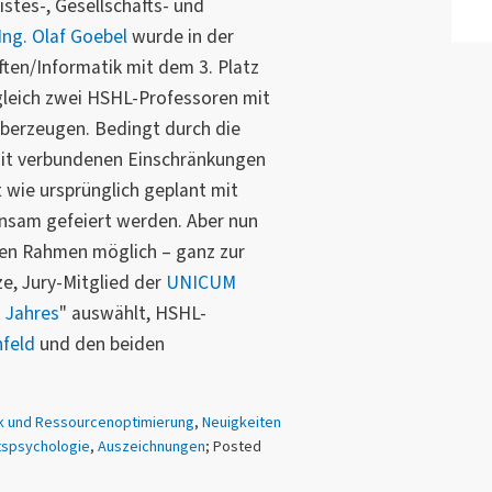
istes-, Gesellschafts- und
-Ing. Olaf Goebel
wurde in der
ten/Informatik mit dem 3. Platz
gleich zwei HSHL-Professoren mit
überzeugen. Bedingt durch die
it verbundenen Einschränkungen
t wie ursprünglich geplant mit
nsam gefeiert werden. Aber nun
nen Rahmen möglich – ganz zur
ze, Jury-Mitglied der
UNICUM
 Jahres
" auswählt, HSHL-
nfeld
und den beiden
k und Ressourcenoptimierung
,
Neuigkeiten
ftspsychologie
,
Auszeichnungen
; Posted