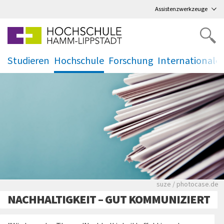
Direkt
zum Hauptmenü
,
zum Inhalt
,
Assistenzwerkzeuge
Studieren
Hochschule
Forschung
Internationale
.
.
.
.
Viele Zeitungen.
suze / photocase.de
NACHHALTIGKEIT – GUT KOMMUNIZIERT