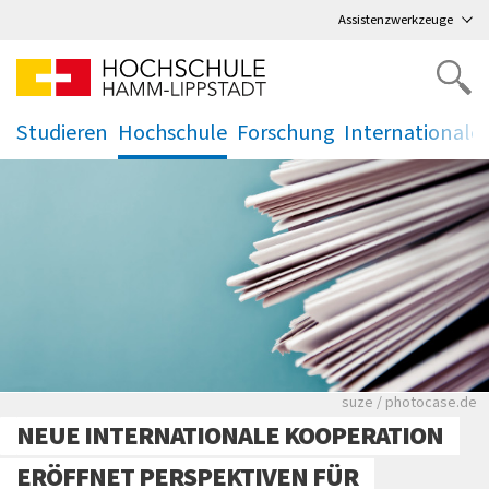
Direkt
zum Hauptmenü
,
zum Inhalt
,
Assistenzwerkzeuge
Studieren
Hochschule
Forschung
Internationale
.
.
.
.
Viele Zeitungen.
suze / photocase.de
NEUE INTERNATIONALE KOOPERATION
ERÖFFNET PERSPEKTIVEN FÜR