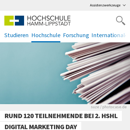
Direkt
zum Hauptmenü
,
zum Inhalt
,
Assistenzwerkzeuge
Studieren
Hochschule
Forschung
Internationale
.
.
.
.
Viele Zeitungen.
suze / photocase.de
RUND 120 TEILNEHMENDE BEI 2. HSHL
DIGITAL MARKETING DAY