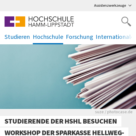
Direkt
zum Hauptmenü
,
zum Inhalt
,
Assistenzwerkzeuge
Studieren
Hochschule
Forschung
Internationale
.
.
.
.
Viele Zeitungen.
suze / photocase.de
STUDIERENDE DER HSHL BESUCHEN
WORKSHOP DER SPARKASSE HELLWEG-