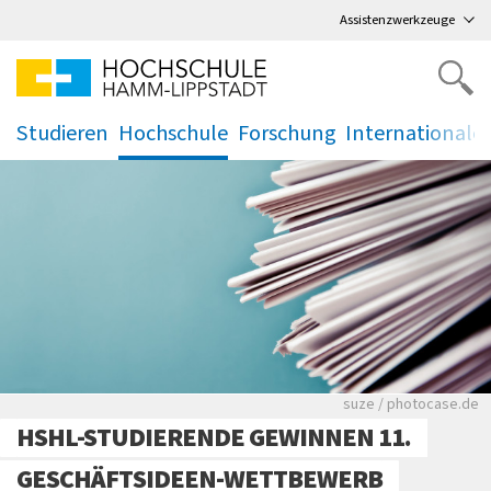
Direkt
zum Hauptmenü
,
zum Inhalt
,
Assistenzwerkzeuge
Studieren
Hochschule
Forschung
Internationale
.
.
.
.
Viele Zeitungen.
suze / photocase.de
HSHL-STUDIERENDE GEWINNEN 11.
GESCHÄFTSIDEEN-WETTBEWERB