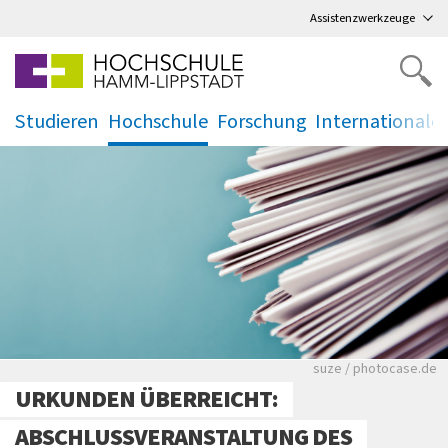
Direkt
zum Hauptmenü
,
zum Inhalt
,
Assistenzwerkzeuge
Studieren
Hochschule
Forschung
Internationale
.
.
.
.
Viele Zeitungen.
suze / photocase.de
URKUNDEN ÜBERREICHT:
ABSCHLUSSVERANSTALTUNG DES