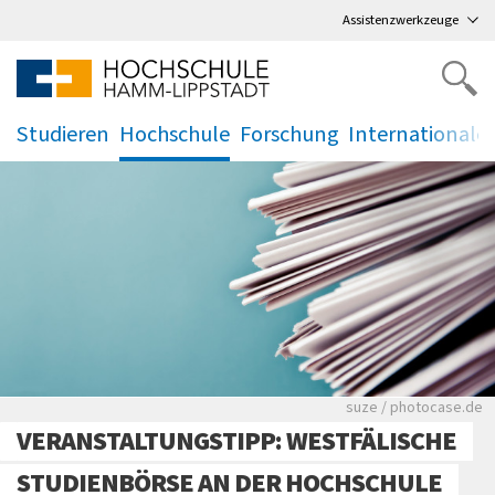
Direkt
zum Hauptmenü
,
zum Inhalt
,
Assistenzwerkzeuge
Studieren
Hochschule
Forschung
Internationale
.
.
.
.
Viele Zeitungen.
suze / photocase.de
VERANSTALTUNGSTIPP: WESTFÄLISCHE
STUDIENBÖRSE AN DER HOCHSCHULE