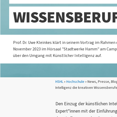
WISSENSBERUF
Prof. Dr. Uwe Kleinkes klärt in seinem Vortrag im Rahmen 
November 2023 im Hörsaal "Stadtwerke Hamm" am Cam
über den Umgang mit Künstlicher Intelligenz auf.
Sie sind hier:
HSHL
»
Hochschule
» News, Presse, Blog
Intelligenz die kreativen Wissensberuf
Den Einzug der künstlichen Intel
Expert*innen mit der Einführun