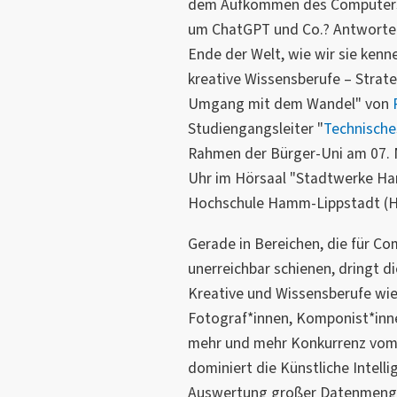
dem Aufkommen des Computers.
um ChatGPT und Co.? Antworten 
Ende der Welt, wie wir sie kenn
kreative Wissensberufe – Strate
Umgang mit dem Wandel" von
Studiengangsleiter "
Technisch
Rahmen der Bürger-Uni am 07. 
Uhr im Hörsaal "Stadtwerke 
Hochschule Hamm-Lippstadt (H
Gerade in Bereichen, die für 
unerreichbar schienen, dringt d
Kreative und Wissensberufe wi
Fotograf*innen, Komponist*inn
mehr und mehr Konkurrenz vom 
dominiert die Künstliche Intelli
Auswertung großer Datenmengen