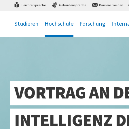
Direkt
zum Hauptmenü
,
zum Inhalt
,
Leichte Sprache
Gebärdensprache
Barriere melden
Studieren
Hochschule
Forschung
Intern
.
.
.
.
VORTRAG AN D
INTELLIGENZ D