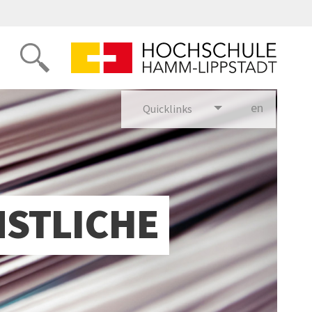
en
glish
Quicklinks
NSTLICHE