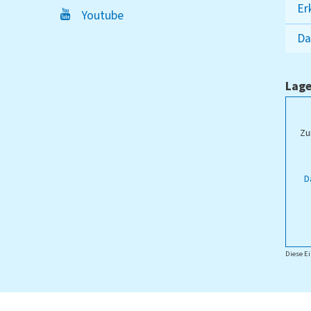
Er
Youtube
Da
Lage
ampus Lippstadt
Zu
D
Diese Ei