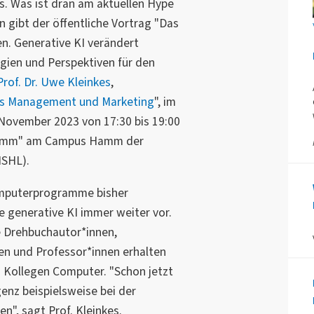
 Was ist dran am aktuellen Hype
gibt der öffentliche Vortrag "Das
en. Generative KI verändert
gien und Perspektiven für den
Prof. Dr. Uwe Kleinkes
,
es Management und Marketing
", im
November 2023 von 17:30 bis 19:00
Hamm" am Campus Hamm der
SHL).
Computerprogramme bisher
ie generative KI immer weiter vor.
e Drehbuchautor*innen,
en und Professor*innen erhalten
Kollegen Computer. "Schon jetzt
genz beispielsweise bei der
", sagt Prof. Kleinkes.