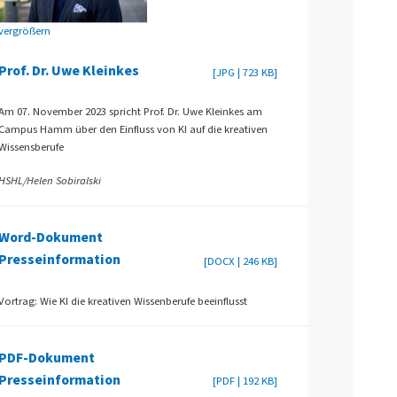
vergrößern
Prof. Dr. Uwe Kleinkes
[JPG | 723 KB]
Am 07. November 2023 spricht Prof. Dr. Uwe Kleinkes am
Campus Hamm über den Einfluss von KI auf die kreativen
Wissensberufe
HSHL/Helen Sobiralski
Word-Dokument
Presseinformation
[DOCX | 246 KB]
Vortrag: Wie KI die kreativen Wissenberufe beeinflusst
PDF-Dokument
Presseinformation
[PDF | 192 KB]