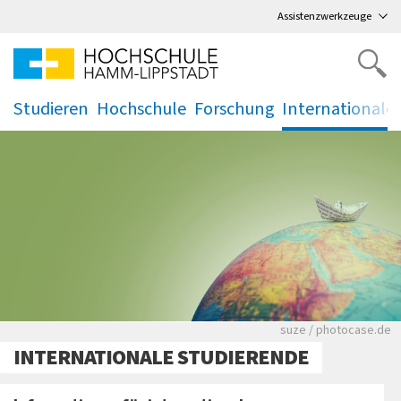
Direkt
zum Hauptmenü
,
zum Inhalt
,
Assistenzwerkzeuge
Studieren
Hochschule
Forschung
Internationale
.
.
.
.
Aufnahme eines Gl
suze / photocase.de
INTERNATIONALE STUDIERENDE