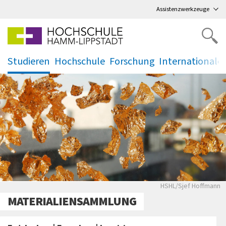
Direkt
zum Hauptmenü
,
zum Inhalt
,
Assistenzwerkzeuge
Studieren
Hochschule
Forschung
Internationale
.
.
.
.
HSHL/Sjef Hoffmann
MATERIALIENSAMMLUNG