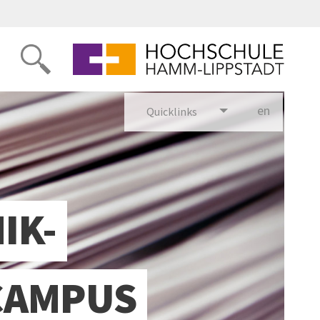
en
glish
Quicklinks
IK-
CAMPUS