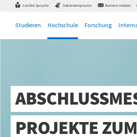
Direkt
zum Hauptmenü
,
zum Inhalt
,
Leichte Sprache
Gebärdensprache
Barriere melden
Studieren
Hochschule
Forschung
Intern
.
.
.
.
ABSCHLUSSMES
PROJEKTE ZUM