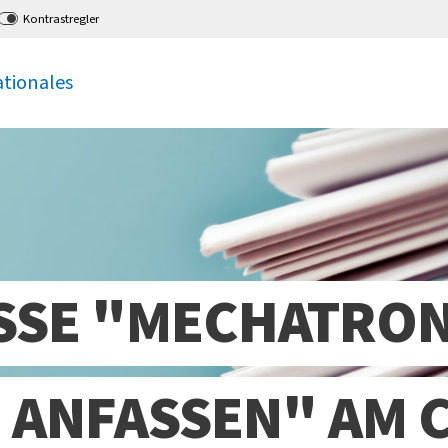
Kontrastregler
ationales
SE "MECHATRON
 ANFASSEN" AM 