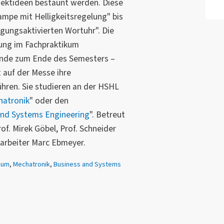
jektideen bestaunt werden. Diese
ampe mit Helligkeitsregelung" bis
gungsaktivierten Wortuhr". Die
tung im Fachpraktikum
rende zum Ende des Semesters –
t auf der Messe ihre
hren. Sie studieren an der HSHL
hatronik
" oder den
and Systems Engineering
". Betreut
f. Mirek Göbel, Prof. Schneider
arbeiter Marc Ebmeyer.
dium
,
Mechatronik
,
Business and Systems