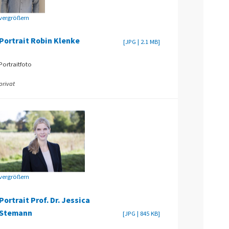
vergrößern
Portrait Robin Klenke
[JPG | 2.1 MB]
Portraitfoto
privat
vergrößern
Portrait Prof. Dr. Jessica
Stemann
[JPG | 845 KB]