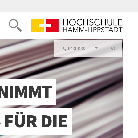
en
glish
Quicklinks
 NIMMT
 FÜR DIE