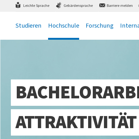
Direkt
zum Hauptmenü
,
zum Inhalt
,
Leichte Sprache
Gebärdensprache
Barriere melden
Studieren
Hochschule
Forschung
Intern
.
.
.
.
BACHELORARBE
ATTRAKTIVITÄT