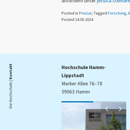
anfordern unter
jessica.steman
Posted in
Presse
; Tagged
Forschung
,
B
Posted 24.05.2024
Kontakt
Hochschule Hamm-
Lippstadt
Die Hochschule |
Marker Allee 76–78
59063 Hamm