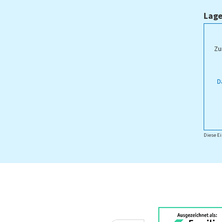
Lage
ampus Lippstadt
Zu
D
Diese Ei