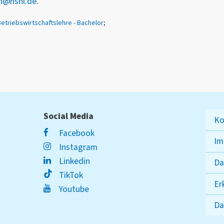
n@hshl.de
.
etriebswirtschaftslehre - Bachelor
;
Social Media
Ko
Facebook
Im
Instagram
Linkedin
Da
TikTok
Er
Youtube
Da