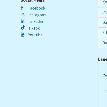
Social Media
Ko
Facebook
Im
Instagram
Linkedin
Da
TikTok
Er
Youtube
Da
Lage
ampus Lippstadt
Zu
D