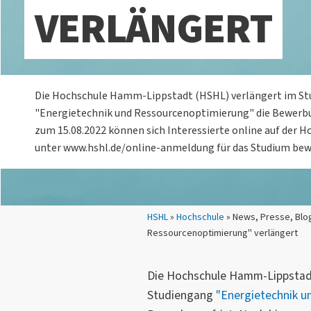
VERLÄNGERT
Die Hochschule Hamm-Lippstadt (HSHL) verlängert im S
"Energietechnik und Ressourcenoptimierung" die Bewerbun
zum 15.08.2022 können sich Interessierte online auf der 
unter www.hshl.de/online-anmeldung für das Studium bew
Sie sind hier:
HSHL
»
Hochschule
» News, Presse, Blo
Ressourcenoptimierung" verlängert
Die Hochschule Hamm-Lippstadt
Studiengang
"Energietechnik u