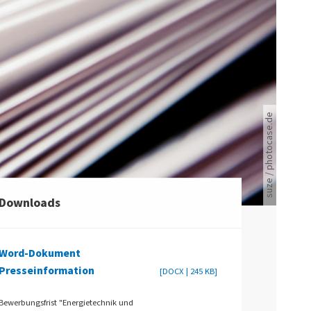
suze / photocase.de
Viele Zeitungen.
Downloads
Word-Dokument
Presseinformation
[DOCX | 245 KB]
Bewerbungsfrist "Energietechnik und