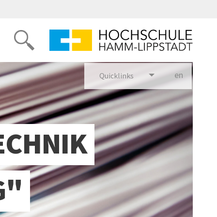
en
glish
Quicklinks
ECHNIK
G"