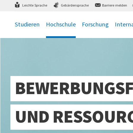
Direkt
zum Hauptmenü
,
zum Inhalt
,
Leichte Sprache
Gebärdensprache
Barriere melden
Studieren
Hochschule
Forschung
Intern
.
.
.
.
BEWERBUNGSFR
UND RESSOUR