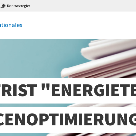
Kontrastregler
ationales
IST "ENERGIET
CENOPTIMIERUN