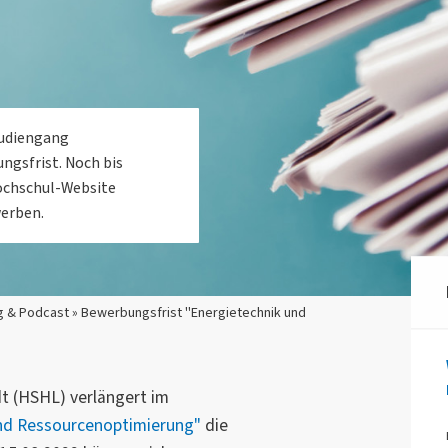
tudiengang
gsfrist. Noch bis
Hochschul-Website
erben.
g & Podcast » Bewerbungsfrist "Energietechnik und
 (HSHL) verlängert im
nd Ressourcenoptimierung"
die