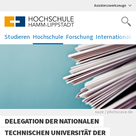
Direkt
zum Hauptmenü
,
zum Inhalt
,
Assistenzwerkzeuge
Studieren
Hochschule
Forschung
Internationale
.
.
.
.
Viele Zeitungen.
suze / photocase.de
DELEGATION DER NATIONALEN
TECHNISCHEN UNIVERSITÄT DER