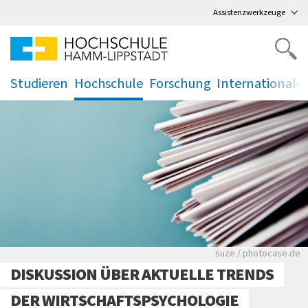
Direkt
zum Hauptmenü
,
zum Inhalt
,
Assistenzwerkzeuge
Studieren
Hochschule
Forschung
Internationale
.
.
.
.
Viele Zeitungen.
suze / photocase.de
DISKUSSION ÜBER AKTUELLE TRENDS
DER WIRTSCHAFTSPSYCHOLOGIE