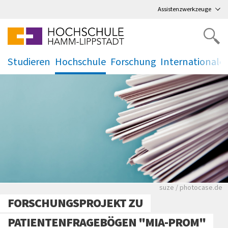
Direkt
zum Hauptmenü
,
zum Inhalt
,
Assistenzwerkzeuge
Studieren
Hochschule
Forschung
Internationale
.
.
.
.
Viele Zeitungen.
suze / photocase.de
FORSCHUNGSPROJEKT ZU
PATIENTENFRAGEBÖGEN "MIA-PROM"