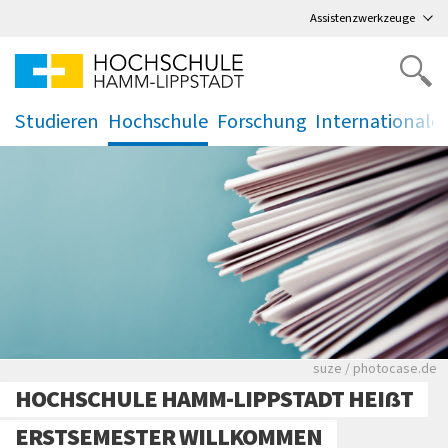
Direkt
zum Hauptmenü
,
zum Inhalt
,
Assistenzwerkzeuge
Studieren
Hochschule
Forschung
Internationale
.
.
.
.
Viele Zeitungen.
suze / photocase.de
HOCHSCHULE HAMM-LIPPSTADT HEIẞT
ERSTSEMESTER WILLKOMMEN