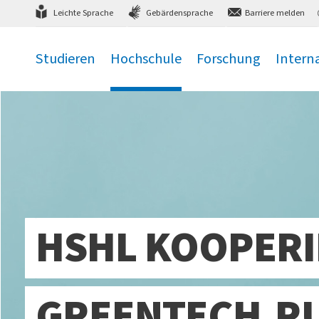
Direkt
zum Hauptmenü
,
zum Inhalt
,
Leichte Sprache
Gebärdensprache
Barriere melden
Studieren
Hochschule
Forschung
Intern
.
.
.
.
HSHL KOOPERI
GREENTECH.RU