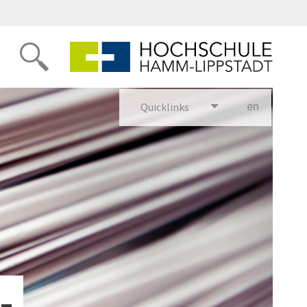
en
glish
Quicklinks
-