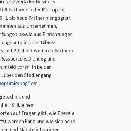
 ein Netzwerk der Business
09 Partnern in der Metropole
SHL als neue Partnerin engagiert
zusammen aus Unternehmen,
htungen, sowie aus Einrichtungen
dungsmitglied des BilRess-
s seit 2014 mit weiteren Partnern
a Ressourcenschonung und
sumfeld voran. In beiden
HL über den Studiengang
noptimierung
" ein.
ietechnik und
 die HSHL einen
rten auf Fragen gibt, wie Energie
utzt werden kann und wie sich neue
uren und Märkte integrieren