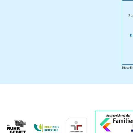
ampus Lippstadt
Zu
D
Diese Ei