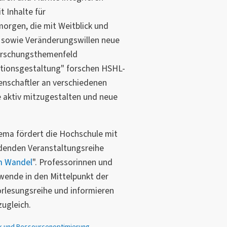
t Inhalte für
orgen, die mit Weitblick und
 sowie Veränderungswillen neue
orschungsthemenfeld
tionsgestaltung" forschen HSHL-
enschaftler an verschiedenen
 aktiv mitzugestalten und neue
ema fördert die Hochschule mit
ndenden Veranstaltungsreihe
m Wandel
". Professorinnen und
wende in den Mittelpunkt der
orlesungsreihe und informieren
zugleich.
k und Ressourcenoptimierung
,