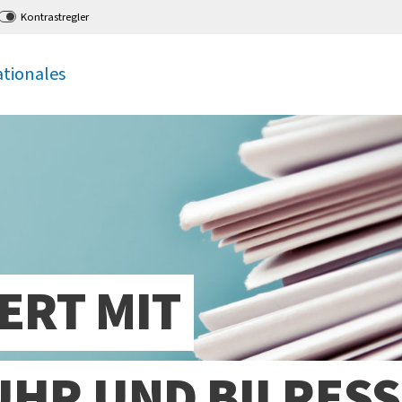
Kontrastregler
ationales
ERT MIT
HR UND BILRESS