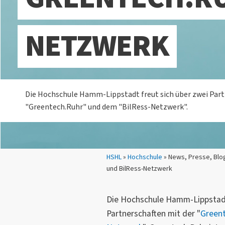
NETZWERK
Die Hochschule Hamm-Lippstadt freut sich über zwei Part
"Greentech.Ruhr" und dem "BilRess-Netzwerk".
Sie sind hier:
HSHL
»
Hochschule
» News, Presse, Blo
und BilRess-Netzwerk
Die Hochschule Hamm-Lippstadt
Partnerschaften mit der "
Green