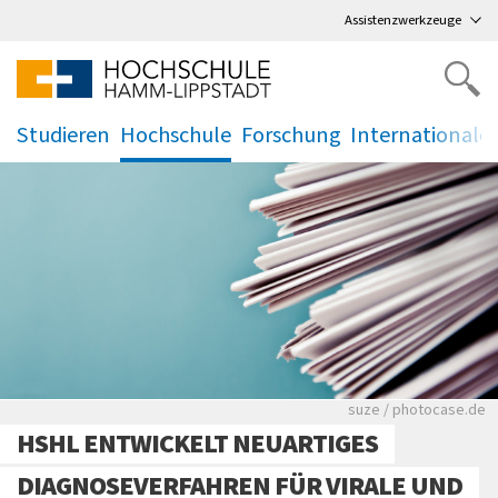
Direkt
zum Hauptmenü
,
zum Inhalt
,
Assistenzwerkzeuge
Studieren
Hochschule
Forschung
Internationale
.
.
.
.
Viele Zeitungen.
suze / photocase.de
HSHL ENTWICKELT NEUARTIGES
DIAGNOSEVERFAHREN FÜR VIRALE UND