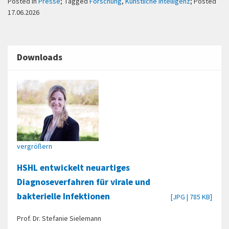
Posted in
Presse
; Tagged
Forschung
,
Künstliche Intelligenz
; Posted
17.06.2026
Downloads
vergrößern
HSHL entwickelt neuartiges
Diagnoseverfahren für virale und
bakterielle Infektionen
[JPG | 785 KB]
Prof. Dr. Stefanie Sielemann