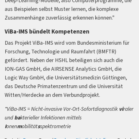
Deep‑Learning‑Modelle, also Computerprogramme, die
aus Beispielen selbst Muster lernen, die komplexe
Zusammenhänge zuverlässig erkennen können."
ViBa-IMS bündelt Kompetenzen
Das Projekt ViBa-IMS wird vom Bundesministerium für
Forschung, Technologie und Raumfahrt (BMFTR)
gefördert. Neben der HSHL beteiligen sich auch die
ION-GAS GmbH, die AIRSENSE Analytics GmbH, die
Logic Way GmbH, die Universitätsmedizin Göttingen,
das Deutsche Primatenzentrum und die Universität
Witten/Herdecke an dem Verbundprojekt.
*ViBa-IMS = Nicht-invasive Vor-Ort-Sofortdiagnostik
vi
raler
und
ba
kterieller Infektionen mittels
I
onen
m
obilität
s
spektrometrie