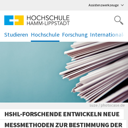
Direkt
zum Hauptmenü
,
zum Inhalt
,
Assistenzwerkzeuge
Studieren
Hochschule
Forschung
Internationale
.
.
.
.
Viele Zeitungen.
suze / photocase.de
HSHL-FORSCHENDE ENTWICKELN NEUE
MESSMETHODEN ZUR BESTIMMUNG DER