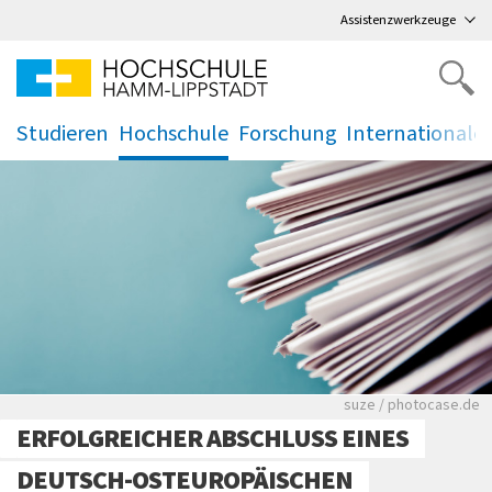
Direkt
zum Hauptmenü
,
zum Inhalt
,
Assistenzwerkzeuge
Studieren
Hochschule
Forschung
Internationale
.
.
.
.
Viele Zeitungen.
suze / photocase.de
ERFOLGREICHER ABSCHLUSS EINES
DEUTSCH-OSTEUROPÄISCHEN