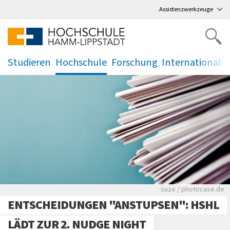
Direkt
zum Hauptmenü
,
zum Inhalt
,
Assistenzwerkzeuge
Studieren
Hochschule
Forschung
Internationale
.
.
.
.
Viele Zeitungen.
suze / photocase.de
ENTSCHEIDUNGEN "ANSTUPSEN": HSHL
LÄDT ZUR 2. NUDGE NIGHT