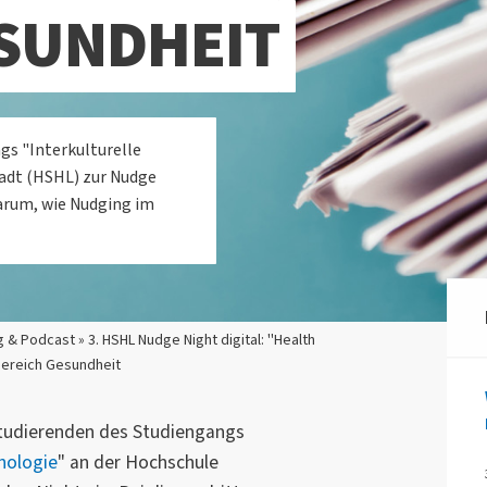
ESUNDHEIT
gs "Interkulturelle
adt (HSHL) zur Nudge
 darum, wie Nudging im
 & Podcast » 3. HSHL Nudge Night digital: "Health
Bereich Gesundheit
Studierenden des Studiengangs
chologie
" an der Hochschule