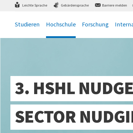
Direkt
zum Hauptmenü
,
zum Inhalt
,
Leichte Sprache
Gebärdensprache
Barriere melden
Studieren
Hochschule
Forschung
Intern
.
.
.
.
3. HSHL NUDGE
SECTOR NUDGI