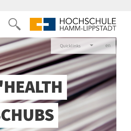
en
glish
Quicklinks
 "HEALTH
SCHUBS