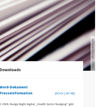
suze / photocase.de
Viele Zeitungen.
Downloads
Word-Dokument
Presseinformation
[DOCX | 247 KB]
3. HSHL Nudge Night digital: „Health Sector Nudging“ gibt