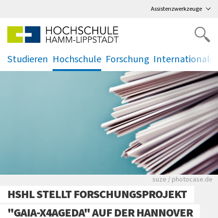
Direkt
zum Hauptmenü
,
zum Inhalt
,
Assistenzwerkzeuge
Studieren
Hochschule
Forschung
Internationale
.
.
.
.
Viele Zeitungen.
suze / photocase.de
HSHL STELLT FORSCHUNGSPROJEKT
"GAIA-X4AGEDA" AUF DER HANNOVER