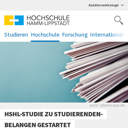
Direkt
zum Hauptmenü
,
zum Inhalt
,
Assistenzwerkzeuge
Studieren
Hochschule
Forschung
Internationale
.
.
.
.
Viele Zeitungen.
suze / photocase.de
HSHL-STUDIE ZU STUDIERENDEN-
BELANGEN GESTARTET