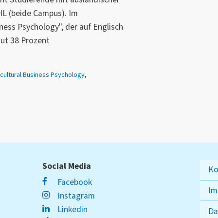
HL (beide Campus). Im
ness Psychology", der auf Englisch
 gut 38 Prozent
rcultural Business Psychology
,
Social Media
Ko
Facebook
Im
Instagram
Linkedin
Da