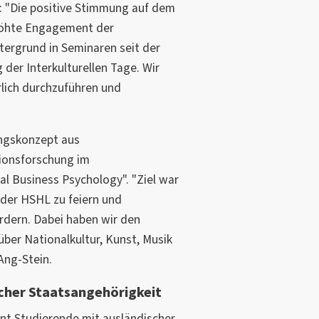
e: "Die positive Stimmung auf dem
höhte Engagement der
tergrund in Seminaren seit der
 der Interkulturellen Tage. Wir
rlich durchzuführen und
ungskonzept aus
ionsforschung im
l Business Psychology". "Ziel war
lt der HSHL zu feiern und
ördern. Dabei haben wir den
über Nationalkultur, Kunst, Musik
Ang-Stein.
cher Staatsangehörigkeit
ent Studierende mit ausländischer