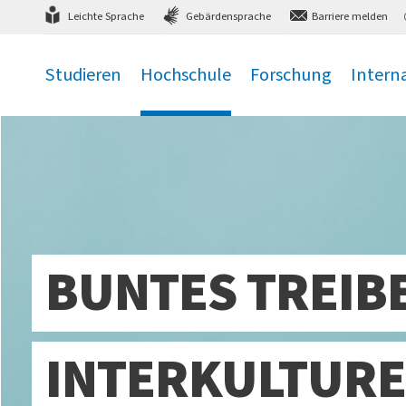
Direkt
zum Hauptmenü
,
zum Inhalt
,
Leichte Sprache
Gebärdensprache
Barriere melden
Studieren
Hochschule
Forschung
Intern
.
.
.
.
BUNTES TREIB
INTERKULTURE