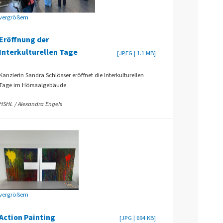
vergrößern
Eröffnung der
Interkulturellen Tage
[JPEG | 1.1 MB]
Kanzlerin Sandra Schlösser eröffnet die Interkulturellen
Tage im Hörsaalgebäude
HSHL / Alexandra Engels
vergrößern
Action Painting
[JPG | 694 KB]