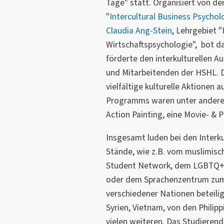
Tage" statt. Organisiert von d
"
Intercultural Business Psychol
Claudia Ang-Stein
, Lehrgebiet "
Wirtschaftspsychologie", bot 
förderte den interkulturellen A
und Mitarbeitenden der HSHL. D
vielfältige kulturelle Aktione
Programms waren unter anderem 
Action Painting, eine Movie- & 
Insgesamt luden bei den Interkul
Stände, wie z.B. vom muslimisc
Student Network, dem LGBTQ+-C
oder dem Sprachenzentrum zum 
verschiedener Nationen beteiligt
Syrien, Vietnam, von den Philipp
vielen weiteren. Das Studieren