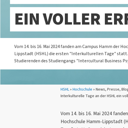
EIN VOLLER ER
Vom 14. bis 16. Mai 2024 fanden am Campus Hamm der H
Lippstadt (HSHL) die ersten "Interkulturellen Tage" statt
Studierenden des Studiengangs "Intercultural Business Ps
Sie sind hier:
HSHL
»
Hochschule
» News, Presse, Blo
Interkulturelle Tage an der HSHL ein vol
Vom 14. bis 16. Mai 2024 fan
Hochschule Hamm-Lippstadt (HSH