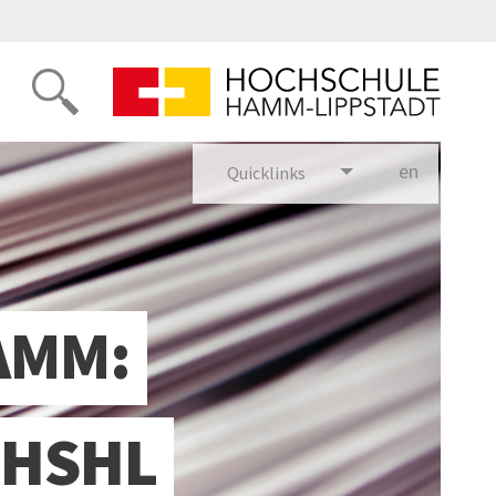
en
glish
Quicklinks
AMM:
 HSHL