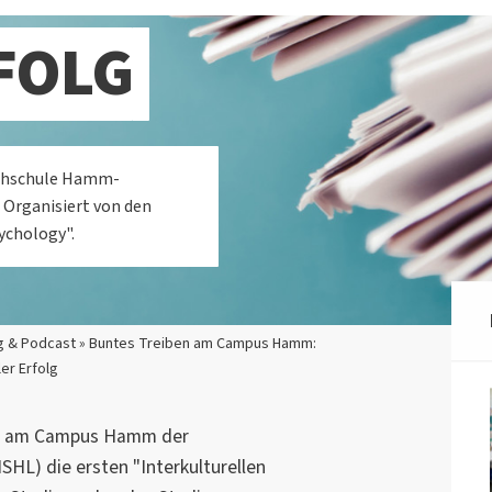
FOLG
ochschule Hamm-
. Organisiert von den
ychology".
g & Podcast » Buntes Treiben am Campus Hamm:
ler Erfolg
den am Campus Hamm der
L) die ersten "Interkulturellen