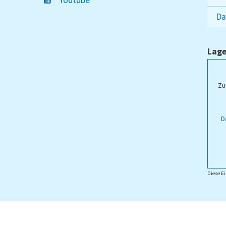
Youtube
Da
Lage
ampus Lippstadt
Zu
D
Diese Ei