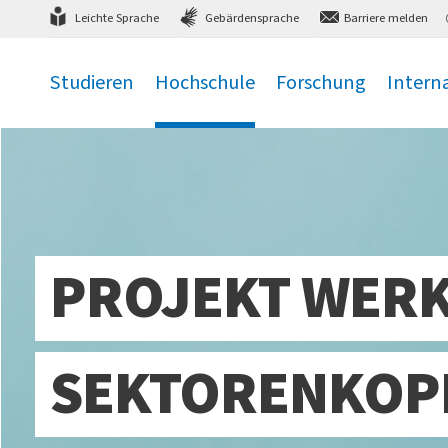
Direkt
zum Hauptmenü
,
zum Inhalt
,
Leichte Sprache
Gebärdensprache
Barriere melden
Studieren
Hochschule
Forschung
Intern
.
.
.
.
PROJEKT WER
SEKTORENKOPP