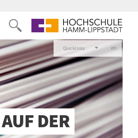
en
glish
Quicklinks
AUF DER