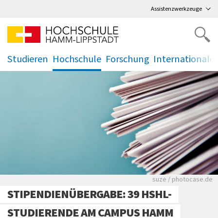
Direkt
zum Hauptmenü
,
zum Inhalt
,
Assistenzwerkzeuge
Studieren
Hochschule
Forschung
Internationale
.
.
.
.
Viele Zeitungen.
suze / photocase.de
STIPENDIENÜBERGABE: 39 HSHL-
STUDIERENDE AM CAMPUS HAMM