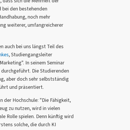
 dass sich die Mehrheit der
 bei den bestehenden
 Handhabung, noch mehr
ung weiterer, umfangreicherer
en auch bei uns längst Teil des
inkes
, Studiengangsleiter
arketing". In seinem Seminar
d durchgeführt. Die Studierenden
ng, aber doch sehr selbstständig
hrt und präsentiert.
 der Hochschule: "Die Fähigkeit,
eug zu nutzen, wird in vielen
le Rolle spielen. Denn künftig wird
rstens solche, die durch KI