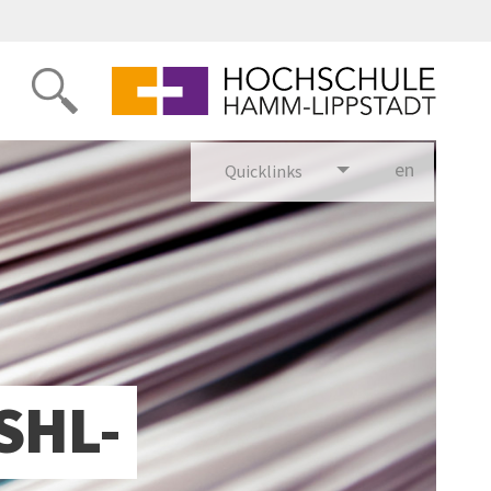
en
glish
Quicklinks
SHL-