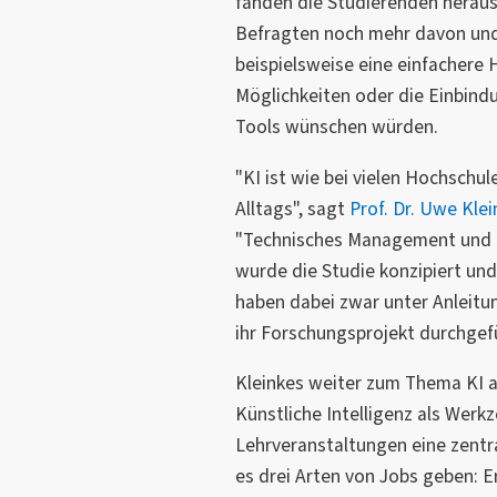
fanden die Studierenden heraus,
Befragten noch mehr davon und
beispielsweise eine einfachere
Möglichkeiten oder die Einbind
Tools wünschen würden.
"KI ist wie bei vielen Hochschul
Alltags", sagt
Prof. Dr. Uwe Kle
"Technisches Management und M
wurde die Studie konzipiert un
haben dabei zwar unter Anleitu
ihr Forschungsprojekt durchgefü
Kleinkes weiter zum Thema KI an
Künstliche Intelligenz als Werkz
Lehrveranstaltungen eine zentra
es drei Arten von Jobs geben: E