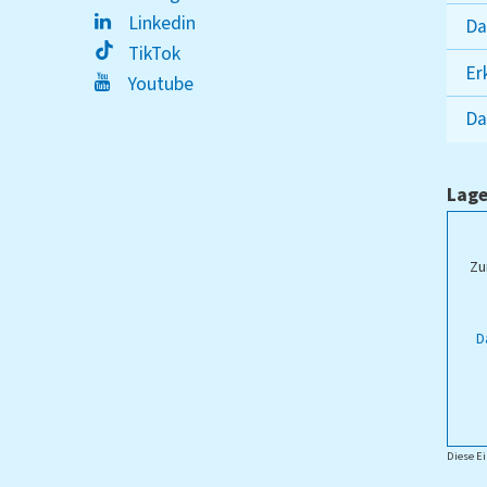
Linkedin
Da
TikTok
Er
Youtube
Da
Lage
ampus Lippstadt
Zu
D
Diese Ei