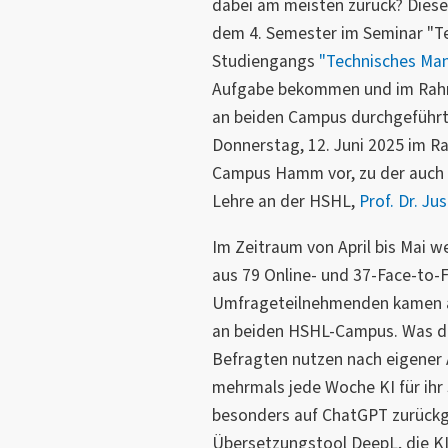
dabei am meisten zurück? Dies
dem 4. Semester im Seminar "T
Studiengangs
"Technisches Ma
Aufgabe bekommen und im Rah
an beiden Campus durchgeführt.
Donnerstag, 12. Juni 2025 im R
Campus Hamm vor, zu der auch 
Lehre an der HSHL,
Prof. Dr. Ju
Im Zeitraum von April bis Mai 
aus 79 Online- und 37-Face-to-
Umfrageteilnehmenden kamen 
an beiden HSHL-Campus. Was dab
Befragten nutzen nach eigener
mehrmals jede Woche KI für ihr
besonders auf ChatGPT zurückge
Übersetzungstool DeepL, die KI