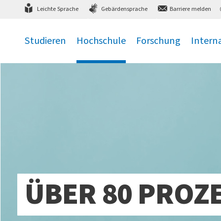
Direkt
zum Hauptmenü
,
zum Inhalt
,
Leichte Sprache
Gebärdensprache
Barriere melden
Studieren
Hochschule
Forschung
Intern
.
.
.
.
ÜBER 80 PROZE