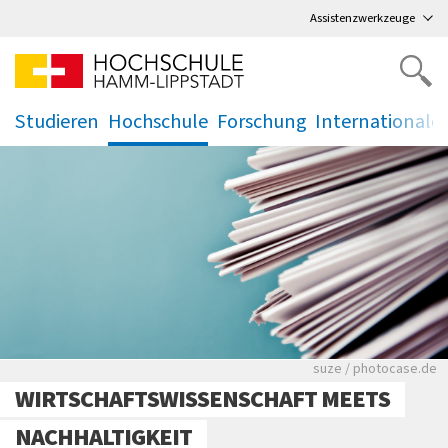
Direkt
zum Hauptmenü
,
zum Inhalt
,
Assistenzwerkzeuge
Studieren
Hochschule
Forschung
Internationale
.
.
.
.
Viele Zeitungen.
suze / photocase.de
WIRTSCHAFTSWISSENSCHAFT MEETS
NACHHALTIGKEIT